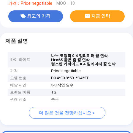
가격：Price negotiable
MOQ：10
최고의 가격
지금 연락
제품 설명
,
나노 코팅되 0.4 밀리미터 끝 연삭
하이 라이트
,
Hrc65 곧은 홈 끝 연삭
텅스텐 카바이드 0.4 밀리미터 끝 연삭
가격
Price negotiable
모델 번호
D0.4*F0.8*50L*C4*2T
배달 시간
5-8 작업 일수
브랜드 이름
TS
원래 장소
중국
더 많은 것을 전망하십시오